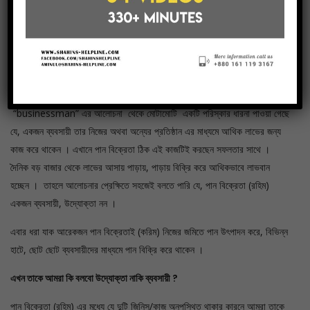
গেছে যে, একজন উদ্যোক্তা তার পণ্যের মাধ্যমে, একটি প্রতিষ্ঠান তৈরীর মাধ্যমে ঝুকিঁ
নিয়ে আথিক লাভের জন্য কাজ করে থাকেন । এখানে পান বিক্রেতা পান বিক্রি করে
আথিকভাবে লাভবান হলেও, বাকি অন্য বিষয়গুলো কিন্তু অনুপস্থিত, যেমন: নিজস্ব পণ্য
এবং ঝুকি । যেহেতু তিনি নিজে পণ্য উৎপাদন এর সাথে জড়িত নেই তিনি অন্যের উৎপাদিত
পান বিক্রি করেন এবং যেহেতু তিনি দৈনিক এর পান, দৈনিক বড় বাজার থেকে এনে পাড়ায়,
পাড়ায় বিক্রি করেন তাই এ কাজেও তার তেমন কোন ঝুকি নিতে হয় না । অন্যদিকে
“businessman” এর আলোচনা থেকে মোটামোটি একটি পরিস্কার ধারনা পাওয়া গেছে
যে, একজন ব্যবসায়ী তার নিজের অথবা অন্যের প্রতিষ্ঠান এর মাধ্যমে আথিক লাভের জন্য
কাজ করে থাকেন । এখানে পান বিক্রেতা ঠিক এই কাজটিই করছেন সফলতার সাথে ।
দৈনিক বড় বাজার থেকে লাভের আসায় পাড়ায়, পাড়ায় বিক্রি করে আথিকভাবে লাভবান
হচ্ছেন । তাহলে আলোচনার প্রেক্ষিতে সহজেই বলতে পারি যে, পান বিক্রেতা (রহিম)
একজন ব্যবসায়ী, উদ্যোক্তা নন ।
এবার ধরা যাক আরেকজন পান বিক্রেতাই (করিম) নিজের জমিতে পান উৎপাদন করে, বিভিন্ন
হাটে, ছোট ছোট ব্যবসায়ীদের মাধ্যমে পান বিক্রি করে থাকেন ।
এখন তাকে আমরা কি বলবো উদ্যোক্তা নাকি ব্যবসায়ী ?
পান বিক্রেতা (রহিম) এর মধ্যে যে দুটি জিনিস/কাজ অনুপস্থিত থাকার কারনে আমরা তাকে