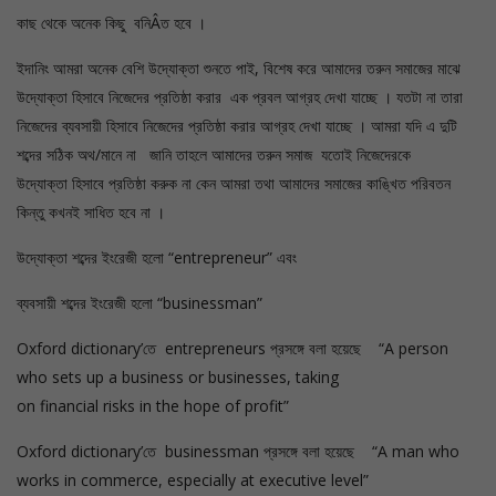
কাছ থেকে অনেক কিছু বনিÂত হবে ।
ইদানিং আমরা অনেক বেশি উদ্যোক্তা শুনতে পাই, বিশেষ করে আমাদের তরুন সমাজের মাঝে
উদ্যোক্তা হিসাবে নিজেদের প্রতিষ্ঠা করার এক প্রবল আগ্রহ দেখা যাচ্ছে । যতটা না তারা
নিজেদের ব্যবসায়ী হিসাবে নিজেদের প্রতিষ্ঠা করার আগ্রহ দেখা যাচ্ছে । আমরা যদি এ দুটি
শব্দের সঠিক অথ/মানে না জানি তাহলে আমাদের তরুন সমাজ যতোই নিজেদেরকে
উদ্যোক্তা হিসাবে প্রতিষ্ঠা করুক না কেন আমরা তথা আমাদের সমাজের কাঙ্খিত পরিবতন
কিন্তু কখনই সাধিত হবে না ।
উদ্যোক্তা শব্দের ইংরেজী হলো “entrepreneur” এবং
ব্যবসায়ী শব্দের ইংরেজী হলো “businessman”
Oxford dictionary’তে entrepreneurs প্রসঙ্গে বলা হয়েছে “A person
who sets up a business or businesses, taking
on financial risks in the hope of profit”
Oxford dictionary’তে businessman প্রসঙ্গে বলা হয়েছে “A man who
works in commerce, especially at executive level”