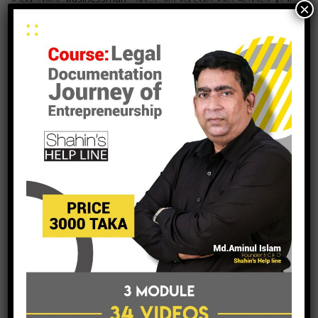
×
কাজ খুজে পাওয়া যাবে যেমন:
– who works /regularly employed/ who is employed
– commerce/business/company
– at executive level/ executive, or owner/white collar jobs
উপরের “businessman” সম্পকিত কাজগুলোকে যদি সহজভবে বলা যেতে পারে যে,
“একজন ব্যাক্তি, যিনি মালিক/চাকুরীজীবি হিসাবে একটি প্রতিষ্ঠানের সাথে জড়িত, যেই
প্রতিষ্ঠানটি আথিক লেন দেনের সাথে জড়িত”
উদাহরন:
একজন পান বিক্রেতা (রহিম) দৈনিক বড় বাজার থেকে পান কিনে এনে, পাড়ায়, পাড়ায় ঘুরে
বিক্রি করে বড় দোকানের টাকা পরিশোধ করেন ।
আপনি উনাকে কি বলবেন একজন উদ্যোক্তা নাকি একজন ব্যবসায়ী ?
“entrepreneur” এর আলোচনা থেকে মোটামোটি একটি পরিস্কার একটা ধারনা পাওয়া