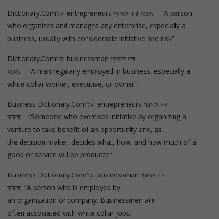
Dictionary.Com’তে entrepreneurs প্রসঙ্গে বলা হয়েছে “A person
who organizes and manages any enterprise, especially a
business, usually with considerable initiative and risk”
Dictionary.Com’তে businessman প্রসঙ্গে বলা
হয়েছে “A man regularly employed in business, especially a
white-collar worker, executive, or owner”
Business Dictionary.Com’তে entrepreneurs প্রসঙ্গে বলা
হয়েছে “Someone who exercises initiative by organizing a
venture to take benefit of an opportunity and, as
the decision maker, decides what, how, and how much of a
good or service will be produced”
Business Dictionary.Com’তে businessman প্রসঙ্গে বলা
হয়েছে “A person who is employed by
an organization or company. Businessmen are
often associated with white collar jobs.