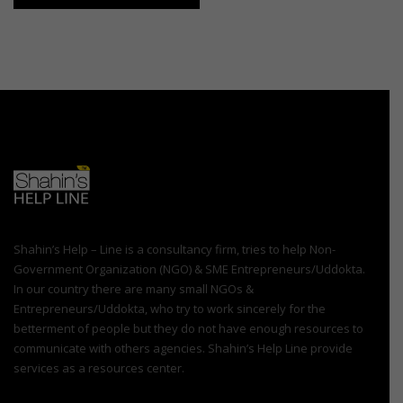
Shahin’s Help – Line is a consultancy firm, tries to help Non-
Government Organization (NGO) & SME Entrepreneurs/Uddokta.
In our country there are many small NGOs &
Entrepreneurs/Uddokta, who try to work sincerely for the
betterment of people but they do not have enough resources to
communicate with others agencies. Shahin’s Help Line provide
services as a resources center.