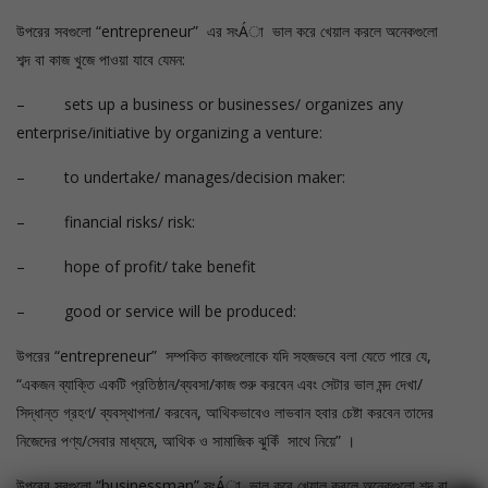
উপরের সবগুলো “entrepreneur” এর সংÁা ভাল করে খেয়াল করলে অনেকগুলো
শব্দ বা কাজ খুজে পাওয়া যাবে যেমন:
– sets up a business or businesses/ organizes any
enterprise/initiative by organizing a venture:
– to undertake/ manages/decision maker:
– financial risks/ risk:
– hope of profit/ take benefit
– good or service will be produced:
উপরের “entrepreneur” সম্পকিত কাজগুলোকে যদি সহজভবে বলা যেতে পারে যে,
“একজন ব্যাক্তি একটি প্রতিষ্ঠান/ব্যবসা/কাজ শুরু করবেন এবং সেটার ভাল মন্দ দেখা/
সিদ্ধান্ত গ্রহণ/ ব্যবস্থাপনা/ করবেন, আথিকভাবেও লাভবান হবার চেষ্টা করবেন তাদের
নিজেদের পণ্য/সেবার মাধ্যমে, আথিক ও সামাজিক ঝুকিঁ সাথে নিয়ে” ।
উপরের সবগুলো “businessman” সংÁা ভাল করে খেয়াল করলে অনেকগুলো শব্দ বা