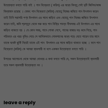
উদ্যোক্তা বলতে পারি নাই । পান বিক্রেতা ( করিম) এর মধ্যে কিন্তু সেই দুটি জিনিস/কাজ
বিদ্যামান রয়েছে । যেমন: পান বিক্রেতা (করিম) যেহেতু নিজের জমিতে পান উৎপাদন করেন
তাই তিনি সরাসরি পণ্য উৎপাদন এর সাথে জড়িত এবং যেহেতু পান নিজের জমিতে উৎপাদন
করেন তাই, জমি প্রস্তুত থেকে শুরু করে পান বিক্রি পযন্ত দীঘসময় এই উৎপাদন এর সাথে
জড়িত থাকতে হয় । যে কোন সময়, পানে পোকা লেগে, পানের বাজার দড় কমে গিয়ে, পান
পরিবহন এর খরচ বৃদ্ধি পেয়ে সে আথিকভাবে লোকসানের মধ্যে পড়ে যেতে পারেন তার মানে
তাকে যথেষ্ট ঝুকিঁ নিয়েই তাকে এই পান উৎপাদন এর সাথে জড়িত থাকতে হচ্ছে । ফলে পান
বিক্রেতা (করিম) কে আমরা ব্যবসায়ী না বলে একজন উদ্যোক্তা বলতে পারি ।
উপরের আলোচনা থেকে আমরা বোধহয় এ কথা বলতে পারি যে, সকল উদ্যোক্তাই ব্যবসায়ী
তবে সকল ব্যবসায়ী উদ্যোক্তা নন ।
leave a reply