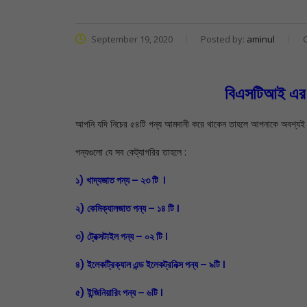
September 19, 2020
Posted by:
aminul
বিএসটিআই এর 
আপনি যদি নিচের ৫৪টি পন্য আমদানী করে থাকেন তাহলে আপনাকে অবশ্য
পন্যগুলো যে সব কেট্যাগরির তাহলে :
১) খাদ্যজাত পন্য – ২৩ টি ।
২) কেমিক্যালজাত পন্য – ১৪ টি ।
৩) ট্রেক্সটাইল পন্য – ০২ টি ।
৪) ইলেকট্রিক্যাল এন্ড ইলেকট্রনিক্স পন্য – ৯টি ।
৫) ইন্জিনিয়ারিং পন্য – ৬টি ।