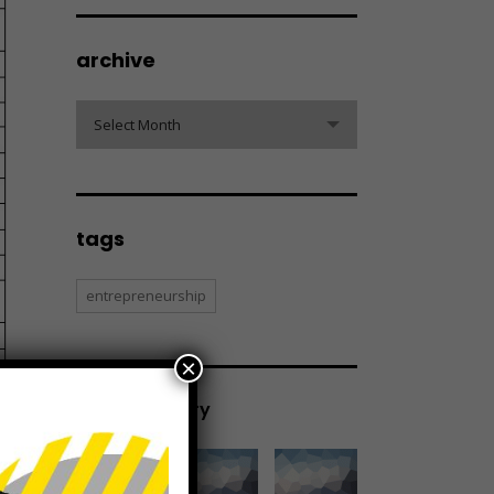
archive
archive
Select Month
tags
entrepreneurship
×
see our gallery