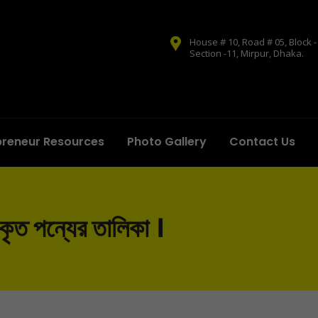
House # 10, Road # 05, Block - 
Section -11, Mirpur, Dhaka.
preneur Resources
Photo Gallery
Contact Us
ত পন্যের তালিকা ।