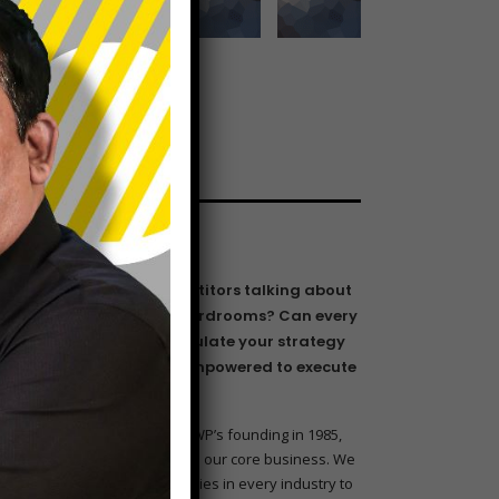
text widget
Are your competitors talking about
you in their boardrooms? Can every
employee articulate your strategy
and are they empowered to execute
on it?
Since Consulting WP’s founding in 1985,
strategy has been our core business. We
work with companies in every industry to